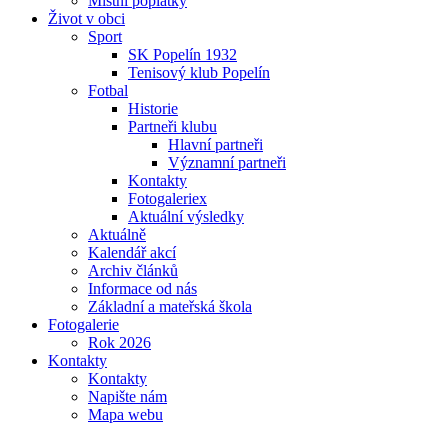
Místní poplatky
Život v obci
Sport
SK Popelín 1932
Tenisový klub Popelín
Fotbal
Historie
Partneři klubu
Hlavní partneři
Významní partneři
Kontakty
Fotogaleriex
Aktuální výsledky
Aktuálně
Kalendář akcí
Archiv článků
Informace od nás
Základní a mateřská škola
Fotogalerie
Rok 2026
Kontakty
Kontakty
Napište nám
Mapa webu