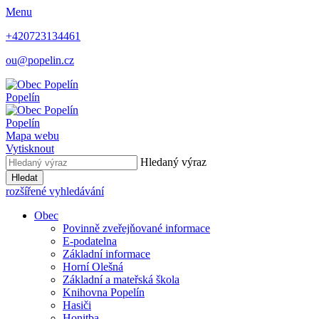
Menu
+420723134461
ou@popelin.cz
Popelín
Popelín
Mapa webu
Vytisknout
Hledaný výraz
Hledat
rozšířené vyhledávání
Obec
Povinně zveřejňované informace
E-podatelna
Základní informace
Horní Olešná
Základní a mateřská škola
Knihovna Popelín
Hasiči
Honitba