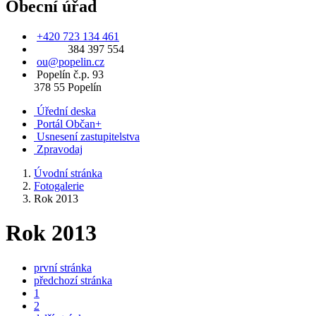
Obecní úřad
+420 723 134 461
384 397 554
ou@popelin.cz
Popelín č.p. 93
378 55 Popelín
Úřední deska
Portál Občan+
Usnesení zastupitelstva
Zpravodaj
Úvodní stránka
Fotogalerie
Rok 2013
Rok 2013
první stránka
předchozí stránka
1
2