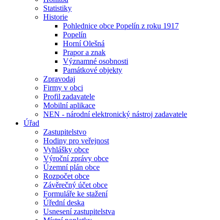
Statistiky
Historie
Pohlednice obce Popelín z roku 1917
Popelín
Horní Olešná
Prapor a znak
Významné osobnosti
Památkové objekty
Zpravodaj
Firmy v obci
Profil zadavatele
Mobilní aplikace
NEN - národní elektronický nástroj zadavatele
Úřad
Zastupitelstvo
Hodiny pro veřejnost
Vyhlášky obce
Výroční zprávy obce
Územní plán obce
Rozpočet obce
Závěrečný účet obce
Formuláře ke stažení
Úřední deska
Usnesení zastupitelstva