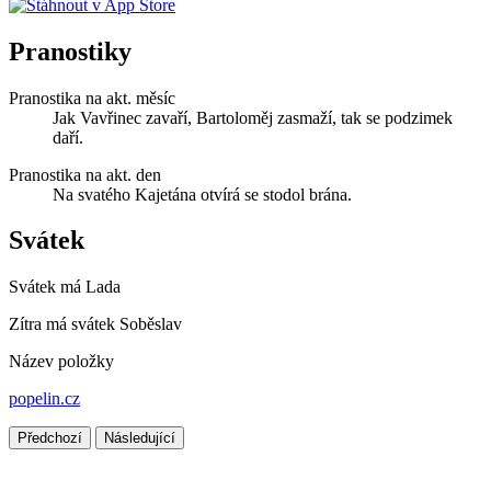
Pranostiky
Pranostika na akt. měsíc
Jak Vavřinec zavaří, Bartoloměj zasmaží, tak se podzimek
daří.
Pranostika na akt. den
Na svatého Kajetána otvírá se stodol brána.
Svátek
Svátek má
Lada
Zítra má svátek
Soběslav
Název položky
popelin.cz
Předchozí
Následující