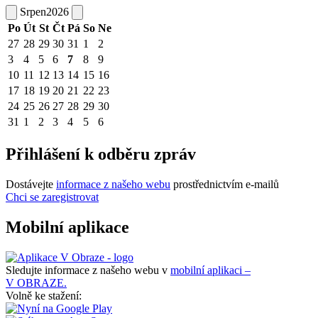
Srpen
2026
Po
Út
St
Čt
Pá
So
Ne
27
28
29
30
31
1
2
3
4
5
6
7
8
9
10
11
12
13
14
15
16
17
18
19
20
21
22
23
24
25
26
27
28
29
30
31
1
2
3
4
5
6
Přihlášení k odběru zpráv
Dostávejte
informace z našeho webu
prostřednictvím e-mailů
Chci se zaregistrovat
Mobilní aplikace
Sledujte informace z našeho webu v
mobilní aplikaci –
V OBRAZE.
Volně ke stažení: