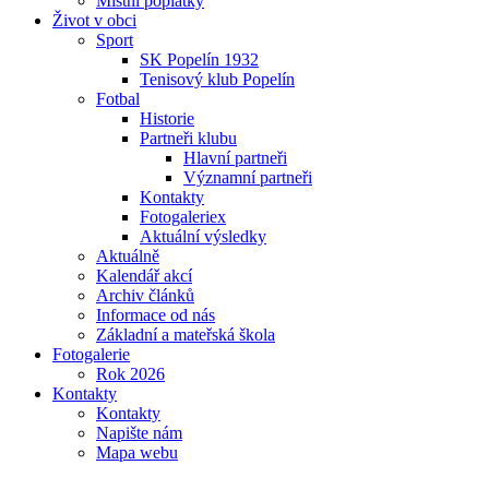
Místní poplatky
Život v obci
Sport
SK Popelín 1932
Tenisový klub Popelín
Fotbal
Historie
Partneři klubu
Hlavní partneři
Významní partneři
Kontakty
Fotogaleriex
Aktuální výsledky
Aktuálně
Kalendář akcí
Archiv článků
Informace od nás
Základní a mateřská škola
Fotogalerie
Rok 2026
Kontakty
Kontakty
Napište nám
Mapa webu