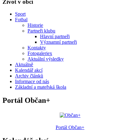
Život v obci
Sport
Fotbal
Historie
Partneři klubu
Hlavní partneři
Významní partneři
Kontakty
Fotogaleriex
Aktuální výsledky
Aktuálně
Kalendář akcí
Archiv článků
Informace od nás
Základní a mateřská škola
Portál Občan+
Portál Občan+