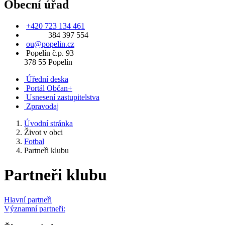
Obecní úřad
+420 723 134 461
384 397 554
ou@popelin.cz
Popelín č.p. 93
378 55 Popelín
Úřední deska
Portál Občan+
Usnesení zastupitelstva
Zpravodaj
Úvodní stránka
Život v obci
Fotbal
Partneři klubu
Partneři klubu
Hlavní partneři
Významní partneři: