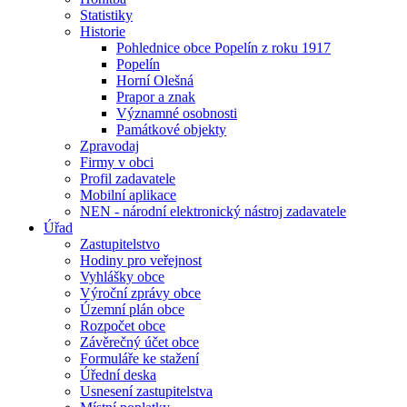
Statistiky
Historie
Pohlednice obce Popelín z roku 1917
Popelín
Horní Olešná
Prapor a znak
Významné osobnosti
Památkové objekty
Zpravodaj
Firmy v obci
Profil zadavatele
Mobilní aplikace
NEN - národní elektronický nástroj zadavatele
Úřad
Zastupitelstvo
Hodiny pro veřejnost
Vyhlášky obce
Výroční zprávy obce
Územní plán obce
Rozpočet obce
Závěrečný účet obce
Formuláře ke stažení
Úřední deska
Usnesení zastupitelstva