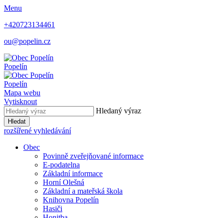
Menu
+420723134461
ou@popelin.cz
Popelín
Popelín
Mapa webu
Vytisknout
Hledaný výraz
Hledat
rozšířené vyhledávání
Obec
Povinně zveřejňované informace
E-podatelna
Základní informace
Horní Olešná
Základní a mateřská škola
Knihovna Popelín
Hasiči
Honitba