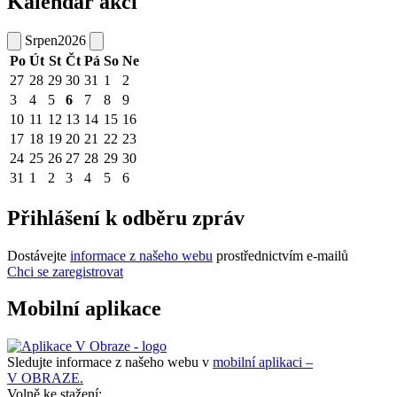
Kalendář akcí
Srpen
2026
Po
Út
St
Čt
Pá
So
Ne
27
28
29
30
31
1
2
3
4
5
6
7
8
9
10
11
12
13
14
15
16
17
18
19
20
21
22
23
24
25
26
27
28
29
30
31
1
2
3
4
5
6
Přihlášení k odběru zpráv
Dostávejte
informace z našeho webu
prostřednictvím e-mailů
Chci se zaregistrovat
Mobilní aplikace
Sledujte informace z našeho webu v
mobilní aplikaci –
V OBRAZE.
Volně ke stažení: