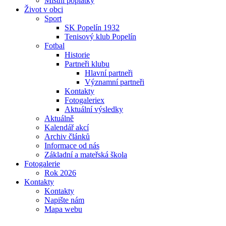
Místní poplatky
Život v obci
Sport
SK Popelín 1932
Tenisový klub Popelín
Fotbal
Historie
Partneři klubu
Hlavní partneři
Významní partneři
Kontakty
Fotogaleriex
Aktuální výsledky
Aktuálně
Kalendář akcí
Archiv článků
Informace od nás
Základní a mateřská škola
Fotogalerie
Rok 2026
Kontakty
Kontakty
Napište nám
Mapa webu