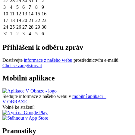
27
28
29
30
31
1
2
3
4
5
6
7
8
9
10
11
12
13
14
15
16
17
18
19
20
21
22
23
24
25
26
27
28
29
30
31
1
2
3
4
5
6
Přihlášení k odběru zpráv
Dostávejte
informace z našeho webu
prostřednictvím e-mailů
Chci se zaregistrovat
Mobilní aplikace
Sledujte informace z našeho webu v
mobilní aplikaci –
V OBRAZE.
Volně ke stažení:
Pranostiky