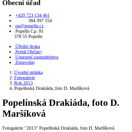
Obecní úřad
+420 723 134 461
384 397 554
ou@popelin.cz
Popelín č.p. 93
378 55 Popelín
Úřední deska
Portál Občan+
Usnesení zastupitelstva
Zpravodaj
Úvodní stránka
Fotogalerie
Rok 2013
Popelínská Drakiáda, foto D. Maršíková
Popelínská Drakiáda, foto D.
Maršíková
Fotogalerie "2013" Popelínská Drakiáda, foto D. Maršíková