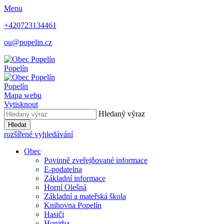
Menu
+420723134461
ou@popelin.cz
Popelín
Popelín
Mapa webu
Vytisknout
Hledaný výraz
Hledat
rozšířené vyhledávání
Obec
Povinně zveřejňované informace
E-podatelna
Základní informace
Horní Olešná
Základní a mateřská škola
Knihovna Popelín
Hasiči
Honitba