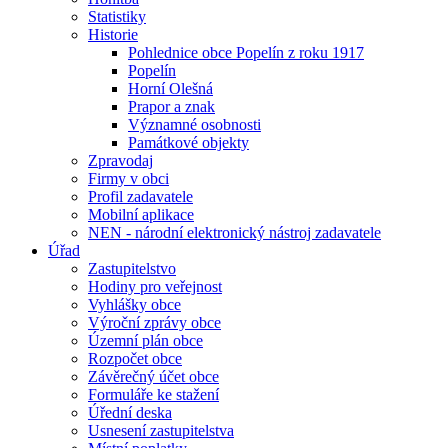
Statistiky
Historie
Pohlednice obce Popelín z roku 1917
Popelín
Horní Olešná
Prapor a znak
Významné osobnosti
Památkové objekty
Zpravodaj
Firmy v obci
Profil zadavatele
Mobilní aplikace
NEN - národní elektronický nástroj zadavatele
Úřad
Zastupitelstvo
Hodiny pro veřejnost
Vyhlášky obce
Výroční zprávy obce
Územní plán obce
Rozpočet obce
Závěrečný účet obce
Formuláře ke stažení
Úřední deska
Usnesení zastupitelstva