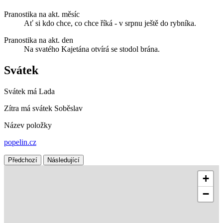
Pranostika na akt. měsíc
Ať si kdo chce, co chce říká - v srpnu ještě do rybníka.
Pranostika na akt. den
Na svatého Kajetána otvírá se stodol brána.
Svátek
Svátek má
Lada
Zítra má svátek
Soběslav
Název položky
popelin.cz
Předchozí
Následující
+
−