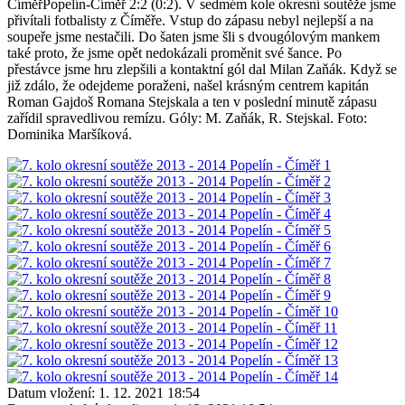
ČíměřPopelín-Číměř 2:2 (0:2). V sedmém kole okresní soutěže jsme
přivítali fotbalisty z Číměře. Vstup do zápasu nebyl nejlepší a na
soupeře jsme nestačili. Do šaten jsme šli s dvougólovým mankem
také proto, že jsme opět nedokázali proměnit své šance. Po
přestávce jsme hru zlepšili a kontaktní gól dal Milan Zaňák. Když se
již zdálo, že odejdeme poraženi, našel krásným centrem kapitán
Roman Gajdoš Romana Stejskala a ten v poslední minutě zápasu
zařídil spravedlivou remízu. Góly: M. Zaňák, R. Stejskal. Foto:
Dominika Maršíková.
Datum vložení:
1. 12. 2021 18:54