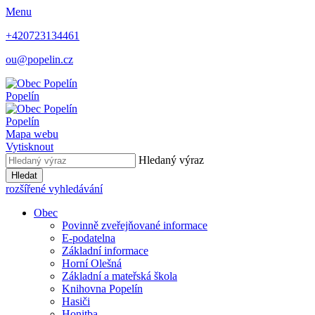
Menu
+420723134461
ou@popelin.cz
Popelín
Popelín
Mapa webu
Vytisknout
Hledaný výraz
Hledat
rozšířené vyhledávání
Obec
Povinně zveřejňované informace
E-podatelna
Základní informace
Horní Olešná
Základní a mateřská škola
Knihovna Popelín
Hasiči
Honitba