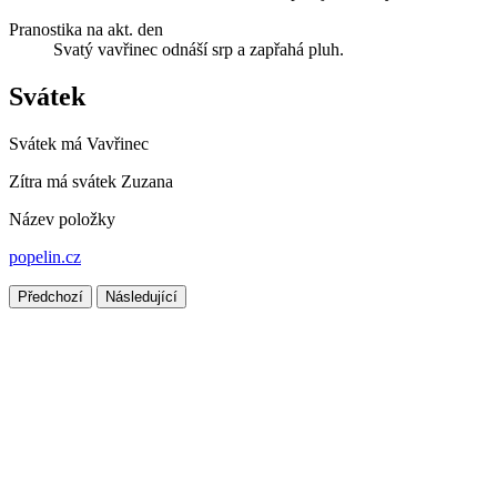
Pranostika na akt. den
Svatý vavřinec odnáší srp a zapřahá pluh.
Svátek
Svátek má
Vavřinec
Zítra má svátek
Zuzana
Název položky
popelin.cz
Předchozí
Následující