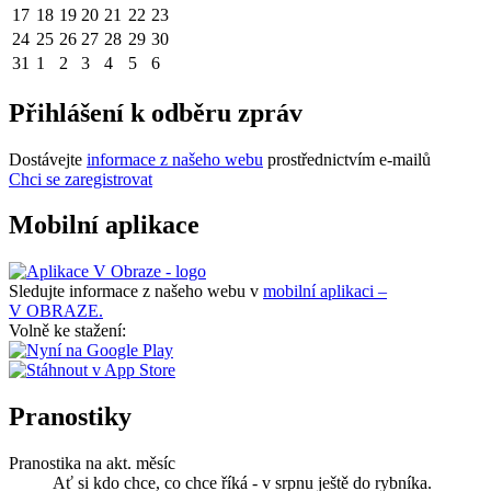
17
18
19
20
21
22
23
24
25
26
27
28
29
30
31
1
2
3
4
5
6
Přihlášení k odběru zpráv
Dostávejte
informace z našeho webu
prostřednictvím e-mailů
Chci se zaregistrovat
Mobilní aplikace
Sledujte informace z našeho webu v
mobilní aplikaci –
V OBRAZE.
Volně ke stažení:
Pranostiky
Pranostika na akt. měsíc
Ať si kdo chce, co chce říká - v srpnu ještě do rybníka.