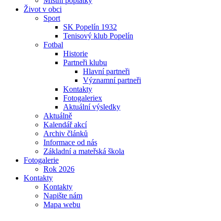
Místní poplatky
Život v obci
Sport
SK Popelín 1932
Tenisový klub Popelín
Fotbal
Historie
Partneři klubu
Hlavní partneři
Významní partneři
Kontakty
Fotogaleriex
Aktuální výsledky
Aktuálně
Kalendář akcí
Archiv článků
Informace od nás
Základní a mateřská škola
Fotogalerie
Rok 2026
Kontakty
Kontakty
Napište nám
Mapa webu