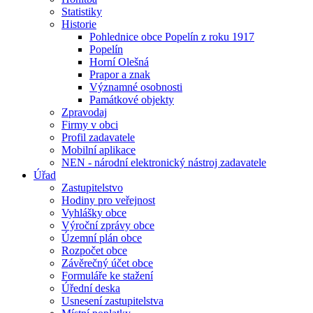
Statistiky
Historie
Pohlednice obce Popelín z roku 1917
Popelín
Horní Olešná
Prapor a znak
Významné osobnosti
Památkové objekty
Zpravodaj
Firmy v obci
Profil zadavatele
Mobilní aplikace
NEN - národní elektronický nástroj zadavatele
Úřad
Zastupitelstvo
Hodiny pro veřejnost
Vyhlášky obce
Výroční zprávy obce
Územní plán obce
Rozpočet obce
Závěrečný účet obce
Formuláře ke stažení
Úřední deska
Usnesení zastupitelstva