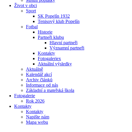
Místní poplatky
Život v obci
Sport
SK Popelín 1932
Tenisový klub Popelín
Fotbal
Historie
Partneři klubu
Hlavní partneři
Významní partneři
Kontakty
Fotogaleriex
Aktuální výsledky
Aktuálně
Kalendář akcí
Archiv článků
Informace od nás
Základní a mateřská škola
Fotogalerie
Rok 2026
Kontakty
Kontakty
Napište nám
Mapa webu