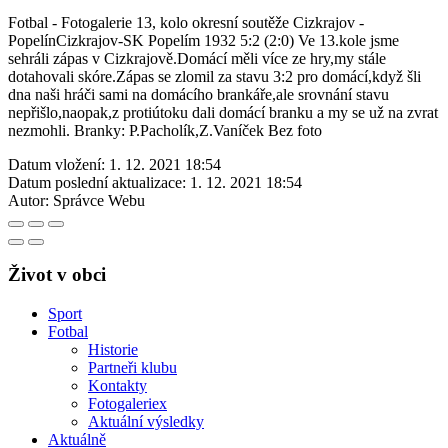
Fotbal - Fotogalerie 13, kolo okresní soutěže Cizkrajov -
PopelínCizkrajov-SK Popelím 1932 5:2 (2:0) Ve 13.kole jsme
sehráli zápas v Cizkrajově.Domácí měli více ze hry,my stále
dotahovali skóre.Zápas se zlomil za stavu 3:2 pro domácí,když šli
dna naši hráči sami na domácího brankáře,ale srovnání stavu
nepřišlo,naopak,z protiútoku dali domácí branku a my se už na zvrat
nezmohli. Branky: P.Pacholík,Z.Vaníček Bez foto
Datum vložení:
1. 12. 2021 18:54
Datum poslední aktualizace:
1. 12. 2021 18:54
Autor:
Správce Webu
Život v obci
Sport
Fotbal
Historie
Partneři klubu
Kontakty
Fotogaleriex
Aktuální výsledky
Aktuálně