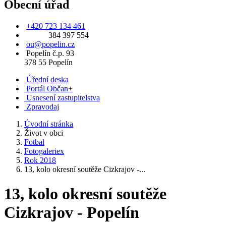
Obecní úřad
+420 723 134 461
384 397 554
ou@popelin.cz
Popelín č.p. 93
378 55 Popelín
Úřední deska
Portál Občan+
Usnesení zastupitelstva
Zpravodaj
Úvodní stránka
Život v obci
Fotbal
Fotogaleriex
Rok 2018
13, kolo okresní soutěže Cizkrajov -...
13, kolo okresní soutěže
Cizkrajov - Popelín