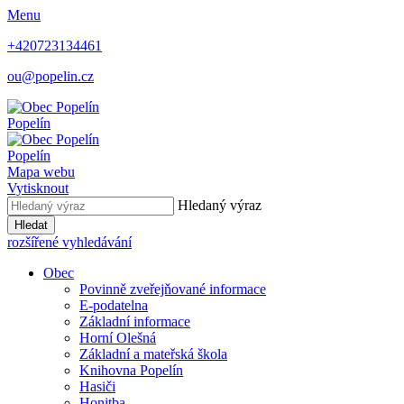
Menu
+420723134461
ou@popelin.cz
Popelín
Popelín
Mapa webu
Vytisknout
Hledaný výraz
Hledat
rozšířené vyhledávání
Obec
Povinně zveřejňované informace
E-podatelna
Základní informace
Horní Olešná
Základní a mateřská škola
Knihovna Popelín
Hasiči
Honitba