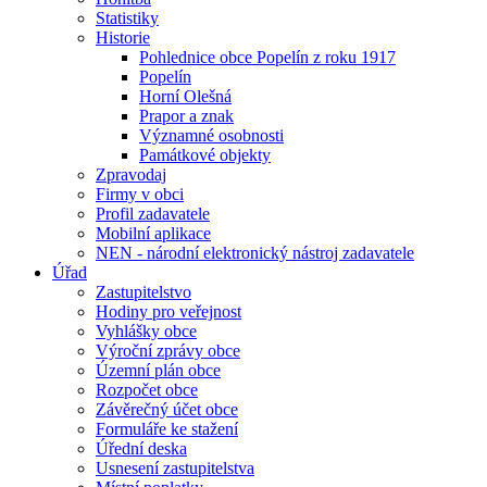
Statistiky
Historie
Pohlednice obce Popelín z roku 1917
Popelín
Horní Olešná
Prapor a znak
Významné osobnosti
Památkové objekty
Zpravodaj
Firmy v obci
Profil zadavatele
Mobilní aplikace
NEN - národní elektronický nástroj zadavatele
Úřad
Zastupitelstvo
Hodiny pro veřejnost
Vyhlášky obce
Výroční zprávy obce
Územní plán obce
Rozpočet obce
Závěrečný účet obce
Formuláře ke stažení
Úřední deska
Usnesení zastupitelstva