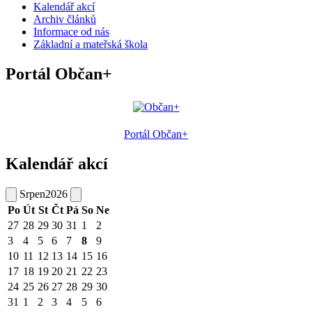
Kalendář akcí
Archiv článků
Informace od nás
Základní a mateřská škola
Portál Občan+
Portál Občan+
Kalendář akcí
Srpen
2026
Po
Út
St
Čt
Pá
So
Ne
27
28
29
30
31
1
2
3
4
5
6
7
8
9
10
11
12
13
14
15
16
17
18
19
20
21
22
23
24
25
26
27
28
29
30
31
1
2
3
4
5
6