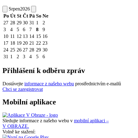
Srpen
2026
Po
Út
St
Čt
Pá
So
Ne
27
28
29
30
31
1
2
3
4
5
6
7
8
9
10
11
12
13
14
15
16
17
18
19
20
21
22
23
24
25
26
27
28
29
30
31
1
2
3
4
5
6
Přihlášení k odběru zpráv
Dostávejte
informace z našeho webu
prostřednictvím e-mailů
Chci se zaregistrovat
Mobilní aplikace
Sledujte informace z našeho webu v
mobilní aplikaci –
V OBRAZE.
Volně ke stažení: