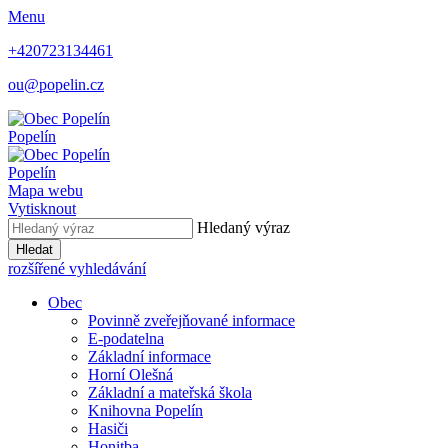
Menu
+420723134461
ou@popelin.cz
Popelín
Popelín
Mapa webu
Vytisknout
Hledaný výraz
Hledat
rozšířené vyhledávání
Obec
Povinně zveřejňované informace
E-podatelna
Základní informace
Horní Olešná
Základní a mateřská škola
Knihovna Popelín
Hasiči
Honitba