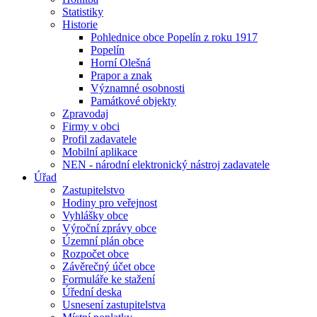
Statistiky
Historie
Pohlednice obce Popelín z roku 1917
Popelín
Horní Olešná
Prapor a znak
Významné osobnosti
Památkové objekty
Zpravodaj
Firmy v obci
Profil zadavatele
Mobilní aplikace
NEN - národní elektronický nástroj zadavatele
Úřad
Zastupitelstvo
Hodiny pro veřejnost
Vyhlášky obce
Výroční zprávy obce
Územní plán obce
Rozpočet obce
Závěrečný účet obce
Formuláře ke stažení
Úřední deska
Usnesení zastupitelstva