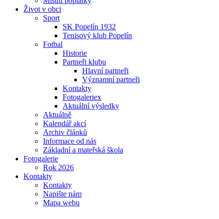
Místní poplatky
Život v obci
Sport
SK Popelín 1932
Tenisový klub Popelín
Fotbal
Historie
Partneři klubu
Hlavní partneři
Významní partneři
Kontakty
Fotogaleriex
Aktuální výsledky
Aktuálně
Kalendář akcí
Archiv článků
Informace od nás
Základní a mateřská škola
Fotogalerie
Rok 2026
Kontakty
Kontakty
Napište nám
Mapa webu