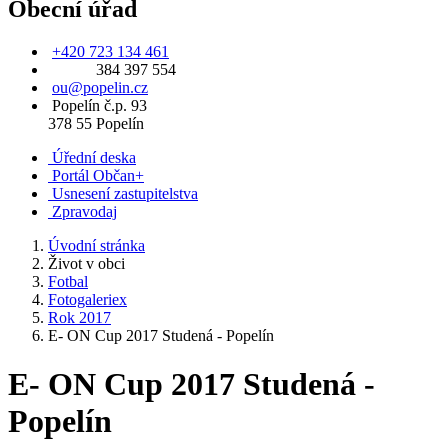
Obecní úřad
+420 723 134 461
384 397 554
ou@popelin.cz
Popelín č.p. 93
378 55 Popelín
Úřední deska
Portál Občan+
Usnesení zastupitelstva
Zpravodaj
Úvodní stránka
Život v obci
Fotbal
Fotogaleriex
Rok 2017
E- ON Cup 2017 Studená - Popelín
E- ON Cup 2017 Studená -
Popelín