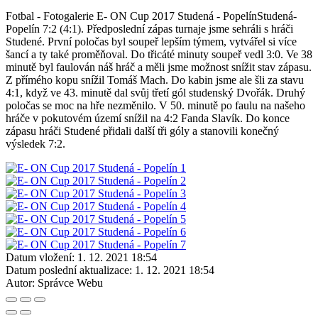
Fotbal - Fotogalerie E- ON Cup 2017 Studená - PopelínStudená-
Popelín 7:2 (4:1). Předposlední zápas turnaje jsme sehráli s hráči
Studené. První poločas byl soupeř lepším týmem, vytvářel si více
šancí a ty také proměňoval. Do třicáté minuty soupeř vedl 3:0. Ve 38
minutě byl faulován náš hráč a měli jsme možnost snížit stav zápasu.
Z přímého kopu snížil Tomáš Mach. Do kabin jsme ale šli za stavu
4:1, když ve 43. minutě dal svůj třetí gól studenský Dvořák. Druhý
poločas se moc na hře nezměnilo. V 50. minutě po faulu na našeho
hráče v pokutovém území snížil na 4:2 Fanda Slavík. Do konce
zápasu hráči Studené přidali další tři góly a stanovili konečný
výsledek 7:2.
Datum vložení:
1. 12. 2021 18:54
Datum poslední aktualizace:
1. 12. 2021 18:54
Autor:
Správce Webu