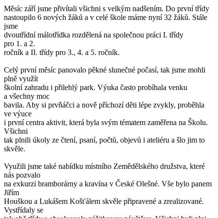
Měsíc září jsme přivítali všichni s velkým nadšením. Do první třídy
nastoupilo 6 nových žáků a v celé škole máme nyní 32 žáků. Stále
jsme
dvoutřídní málotřídka rozdělená na společnou práci I. třídy
pro 1. a 2.
ročník a II. třídy pro 3., 4. a 5. ročník.
Celý první měsíc panovalo pěkné slunečné počasí, tak jsme mohli
plně využít
školní zahradu i přilehlý park. Výuka často probíhala venku
a všechny moc
bavila. Aby si prvňáčci a nově příchozí děti lépe zvykly, proběhla
ve výuce
i první centra aktivit, která byla svým tématem zaměřena na Školu.
Všichni
tak plnili úkoly ze čtení, psaní, počtů, objevů i ateliéru a šlo jim to
skvěle.
Využili jsme také nabídku místního Zemědělského družstva, které
nás pozvalo
na exkurzi bramborárny a kravína v České Olešné. Vše bylo panem
Jiřím
Houškou a Lukášem Košťálem skvěle připravené a zrealizované.
Vystřídaly se