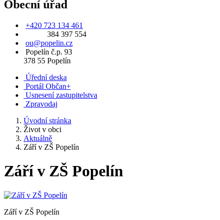
Obecní úřad
+420 723 134 461
384 397 554
ou@popelin.cz
Popelín č.p. 93
378 55 Popelín
Úřední deska
Portál Občan+
Usnesení zastupitelstva
Zpravodaj
Úvodní stránka
Život v obci
Aktuálně
Září v ZŠ Popelín
Září v ZŠ Popelín
Září v ZŠ Popelín