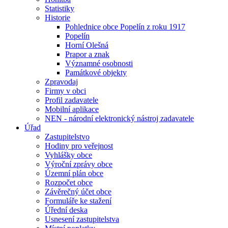
Statistiky
Historie
Pohlednice obce Popelín z roku 1917
Popelín
Horní Olešná
Prapor a znak
Významné osobnosti
Památkové objekty
Zpravodaj
Firmy v obci
Profil zadavatele
Mobilní aplikace
NEN - národní elektronický nástroj zadavatele
Úřad
Zastupitelstvo
Hodiny pro veřejnost
Vyhlášky obce
Výroční zprávy obce
Územní plán obce
Rozpočet obce
Závěrečný účet obce
Formuláře ke stažení
Úřední deska
Usnesení zastupitelstva