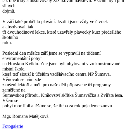
tak obě třídy a absolvovaly zážitkovou návštěvu. Všichni byli plni
silných
dojmů.
V září také proběhlo plavání. Jezdili jsme vždy ve čtvrtek
a absolvovali tak
tři dvouhodinové lekce, které uzavřely plavecký kurz předešlého
školního
roku.
Poslední den měsíce září jsme se vypravili na třídenní
enviromentální pobyt
na Horskou Kvildu. Zde jsme byli ubytovaní v zrekonstruované
místní škole,
která teď slouží k účelům vzdělávacího centra NP Šumava.
Věnovali se nám zde
zkušení lektoři a měli pro naše děti připravené tři programy
zaměřené na
Šumavskou přírodu, Království skřítka Šumaváčka a Zvířata lesa.
Všem se
pobyt moc líbil a těšíme se, že třeba za rok pojedeme znovu.
Mgr. Romana Matějková
Fotogalerie