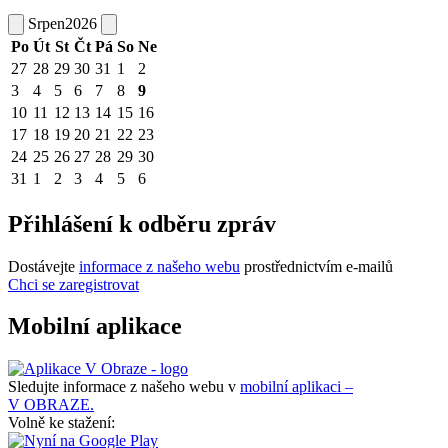
Srpen
2026
Po
Út
St
Čt
Pá
So
Ne
27
28
29
30
31
1
2
3
4
5
6
7
8
9
10
11
12
13
14
15
16
17
18
19
20
21
22
23
24
25
26
27
28
29
30
31
1
2
3
4
5
6
Přihlášení k odběru zpráv
Dostávejte
informace z našeho webu
prostřednictvím e-mailů
Chci se zaregistrovat
Mobilní aplikace
Sledujte informace z našeho webu v
mobilní aplikaci –
V OBRAZE.
Volně ke stažení: