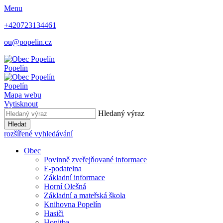
Menu
+420723134461
ou@popelin.cz
Popelín
Popelín
Mapa webu
Vytisknout
Hledaný výraz
Hledat
rozšířené vyhledávání
Obec
Povinně zveřejňované informace
E-podatelna
Základní informace
Horní Olešná
Základní a mateřská škola
Knihovna Popelín
Hasiči
Honitba