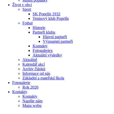
Místní poplatky
Život v obci
Sport
SK Popelín 1932
Tenisový klub Popelín
Fotbal
Historie
Partneři klubu
Hlavní partneři
Významní partneři
Kontakty
Fotogaleriex
Aktuální výsledky
Aktuálně
Kalendář akcí
Archiv článků
Informace od nás
Základní a mateřská škola
Fotogalerie
Rok 2026
Kontakty
Kontakty
Napište nám
Mapa webu