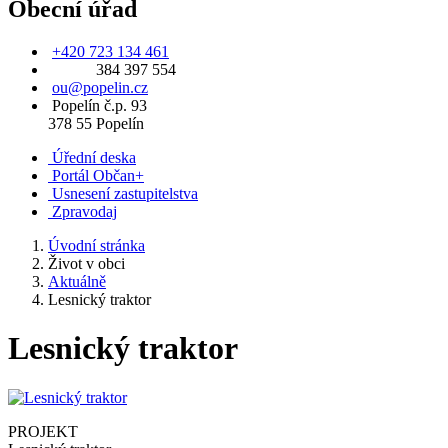
Obecní úřad
+420 723 134 461
384 397 554
ou@popelin.cz
Popelín č.p. 93
378 55 Popelín
Úřední deska
Portál Občan+
Usnesení zastupitelstva
Zpravodaj
Úvodní stránka
Život v obci
Aktuálně
Lesnický traktor
Lesnický traktor
PROJEKT