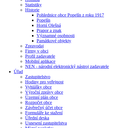
Statistiky
Historie
Pohlednice obce Popelín z roku 1917
Popelín
Horní Olešná
Prapor a znak
Významné osobnosti
Památkové objekty
Zpravodaj
Firmy v obci
Profil zadavatele
Mobilní aplikace
NEN - národní elektronický nástroj zadavatele
Úřad
Zastupitelstvo
Hodiny pro veřejnost
Vyhlášky obce
Výroční zprávy obce
Územní plán obce
Rozpočet obce
Závěrečný účet obce
Formuláře ke stažení
Úřední deska
Usnesení zastupitelstva