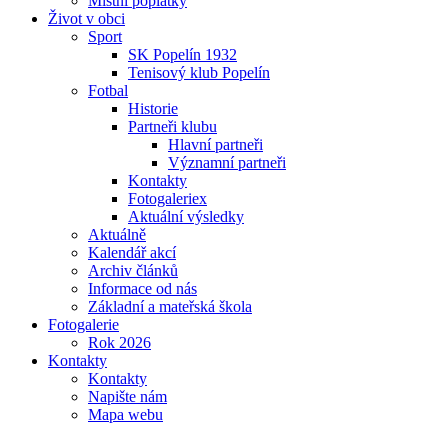
Místní poplatky
Život v obci
Sport
SK Popelín 1932
Tenisový klub Popelín
Fotbal
Historie
Partneři klubu
Hlavní partneři
Významní partneři
Kontakty
Fotogaleriex
Aktuální výsledky
Aktuálně
Kalendář akcí
Archiv článků
Informace od nás
Základní a mateřská škola
Fotogalerie
Rok 2026
Kontakty
Kontakty
Napište nám
Mapa webu