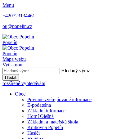
Menu
+420723134461
ou@popelin.cz
Popelín
Popelín
Mapa webu
Vytisknout
Hledaný výraz
Hledat
rozšířené vyhledávání
Obec
Povinně zveřejňované informace
E-podatelna
Základní informace
Horní Olešná
Základní a mateřská škola
Knihovna Popelín
Hasiči
Honitba