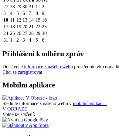
27
28
29
30
31
1
2
3
4
5
6
7
8
9
10
11
12
13
14
15
16
17
18
19
20
21
22
23
24
25
26
27
28
29
30
31
1
2
3
4
5
6
Přihlášení k odběru zpráv
Dostávejte
informace z našeho webu
prostřednictvím e-mailů
Chci se zaregistrovat
Mobilní aplikace
Sledujte informace z našeho webu v
mobilní aplikaci –
V OBRAZE.
Volně ke stažení: