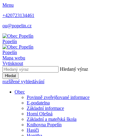
Menu
+420723134461
ou@popelin.cz
Popelín
Popelín
Mapa webu
Vytisknout
Hledaný výraz
Hledat
rozšířené vyhledávání
Obec
Povinně zveřejňované informace
E-podatelna
Základní informace
Horní Olešná
Základní a mateřská škola
Knihovna Popelín
Hasiči
Honitba