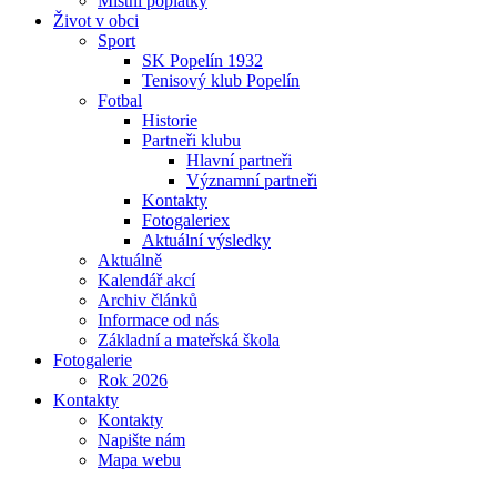
Místní poplatky
Život v obci
Sport
SK Popelín 1932
Tenisový klub Popelín
Fotbal
Historie
Partneři klubu
Hlavní partneři
Významní partneři
Kontakty
Fotogaleriex
Aktuální výsledky
Aktuálně
Kalendář akcí
Archiv článků
Informace od nás
Základní a mateřská škola
Fotogalerie
Rok 2026
Kontakty
Kontakty
Napište nám
Mapa webu