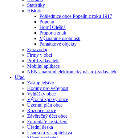
Statistiky
Historie
Pohlednice obce Popelín z roku 1917
Popelín
Horní Olešná
Prapor a znak
Významné osobnosti
Památkové objekty
Zpravodaj
Firmy v obci
Profil zadavatele
Mobilní aplikace
NEN - národní elektronický nástroj zadavatele
Úřad
Zastupitelstvo
Hodiny pro veřejnost
Vyhlášky obce
Výroční zprávy obce
Územní plán obce
Rozpočet obce
Závěrečný účet obce
Formuláře ke stažení
Úřední deska
Usnesení zastupitelstva