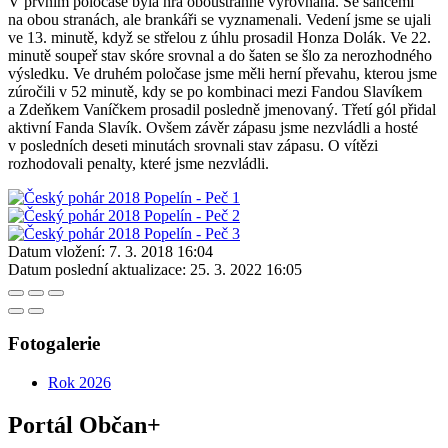
V prvním poločase byla hra oboustranně vyrovnaná. Se šancemi
na obou stranách, ale brankáři se vyznamenali. Vedení jsme se ujali
ve 13. minutě, když se střelou z úhlu prosadil Honza Dolák. Ve 22.
minutě soupeř stav skóre srovnal a do šaten se šlo za nerozhodného
výsledku. Ve druhém poločase jsme měli herní převahu, kterou jsme
zúročili v 52 minutě, kdy se po kombinaci mezi Fandou Slavíkem
a Zdeňkem Vaníčkem prosadil posledně jmenovaný. Třetí gól přidal
aktivní Fanda Slavík. Ovšem závěr zápasu jsme nezvládli a hosté
v posledních deseti minutách srovnali stav zápasu. O vítězi
rozhodovali penalty, které jsme nezvládli.
Datum vložení:
7. 3. 2018 16:04
Datum poslední aktualizace:
25. 3. 2022 16:05
Fotogalerie
Rok 2026
Portál Občan+