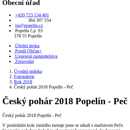
Obecní úřad
+420 723 134 461
384 397 554
ou@popelin.cz
Popelín č.p. 93
378 55 Popelín
Úřední deska
Portál Občan+
Usnesení zastupitelstva
Zpravodaj
Úvodní stránka
Fotogalerie
Rok 2018
Český pohár 2018 Popelín - Peč
Český pohár 2018 Popelín - Peč
Český pohár 2018 Popelín - Peč
V posledním kole zimního turnaje jsme se utkali s mužstvem Peče.