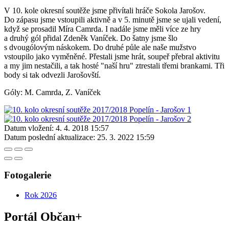
V 10. kole okresní soutěže jsme přivítali hráče Sokola Jarošov.
Do zápasu jsme vstoupili aktivně a v 5. minutě jsme se ujali vedení,
když se prosadil Míra Camrda. I nadále jsme měli více ze hry
a druhý gól přidal Zdeněk Vaníček. Do šatny jsme šlo
s dvougólovým náskokem. Do druhé půle ale naše mužstvo
vstoupilo jako vyměněné. Přestali jsme hrát, soupeř přebral aktivitu
a my jim nestačili, a tak hosté "naší hru" ztrestali třemi brankami. Tři
body si tak odvezli Jarošovští.
Góly: M. Camrda, Z. Vaníček
Datum vložení:
4. 4. 2018 15:57
Datum poslední aktualizace:
25. 3. 2022 15:59
Fotogalerie
Rok 2026
Portál Občan+