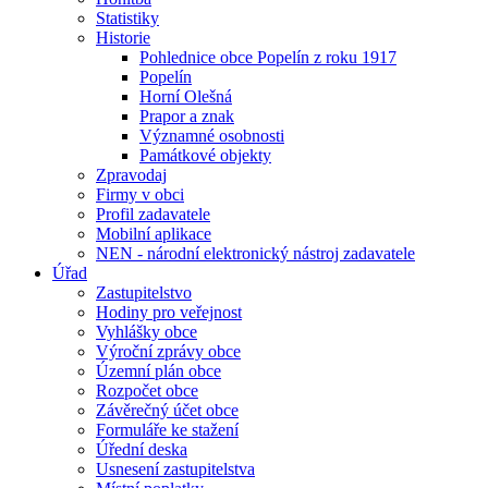
Statistiky
Historie
Pohlednice obce Popelín z roku 1917
Popelín
Horní Olešná
Prapor a znak
Významné osobnosti
Památkové objekty
Zpravodaj
Firmy v obci
Profil zadavatele
Mobilní aplikace
NEN - národní elektronický nástroj zadavatele
Úřad
Zastupitelstvo
Hodiny pro veřejnost
Vyhlášky obce
Výroční zprávy obce
Územní plán obce
Rozpočet obce
Závěrečný účet obce
Formuláře ke stažení
Úřední deska
Usnesení zastupitelstva