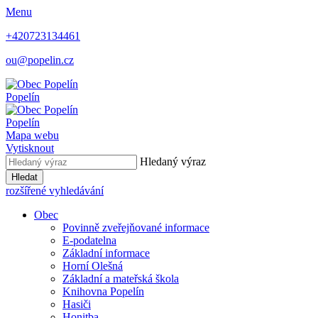
Menu
+420723134461
ou@popelin.cz
Popelín
Popelín
Mapa webu
Vytisknout
Hledaný výraz
Hledat
rozšířené vyhledávání
Obec
Povinně zveřejňované informace
E-podatelna
Základní informace
Horní Olešná
Základní a mateřská škola
Knihovna Popelín
Hasiči
Honitba