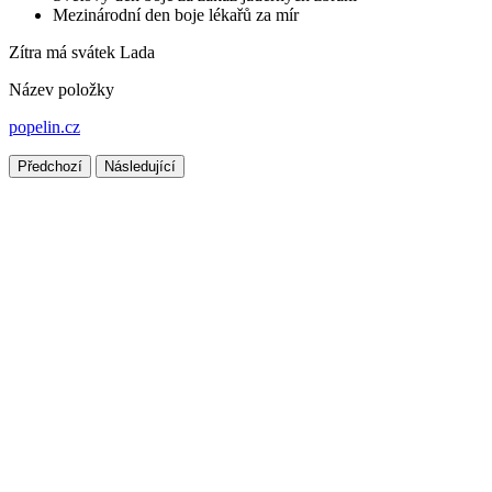
Mezinárodní den boje lékařů za mír
Zítra má svátek
Lada
Název položky
popelin.cz
Předchozí
Následující