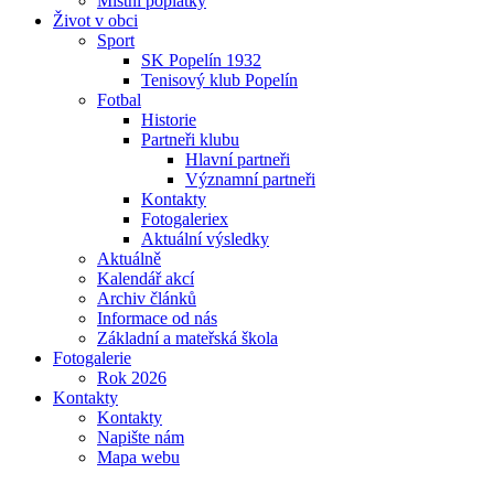
Místní poplatky
Život v obci
Sport
SK Popelín 1932
Tenisový klub Popelín
Fotbal
Historie
Partneři klubu
Hlavní partneři
Významní partneři
Kontakty
Fotogaleriex
Aktuální výsledky
Aktuálně
Kalendář akcí
Archiv článků
Informace od nás
Základní a mateřská škola
Fotogalerie
Rok 2026
Kontakty
Kontakty
Napište nám
Mapa webu