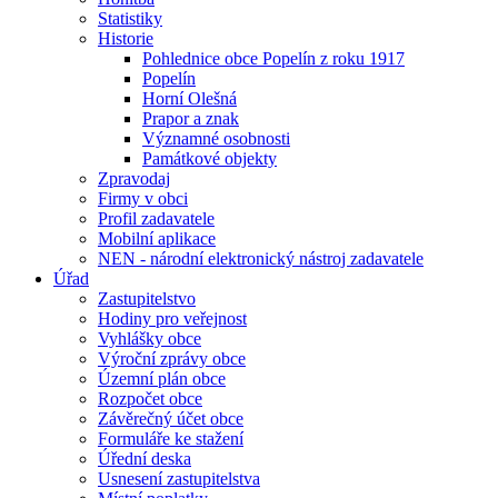
Statistiky
Historie
Pohlednice obce Popelín z roku 1917
Popelín
Horní Olešná
Prapor a znak
Významné osobnosti
Památkové objekty
Zpravodaj
Firmy v obci
Profil zadavatele
Mobilní aplikace
NEN - národní elektronický nástroj zadavatele
Úřad
Zastupitelstvo
Hodiny pro veřejnost
Vyhlášky obce
Výroční zprávy obce
Územní plán obce
Rozpočet obce
Závěrečný účet obce
Formuláře ke stažení
Úřední deska
Usnesení zastupitelstva