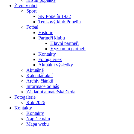
Místní poplatky
Život v obci
Sport
SK Popelín 1932
Tenisový klub Popelín
Fotbal
Historie
Partneři klubu
Hlavní partneři
Významní partneři
Kontakty
Fotogaleriex
Aktuální výsledky
Aktuálně
Kalendář akcí
Archiv článků
Informace od nás
Základní a mateřská škola
Fotogalerie
Rok 2026
Kontakty
Kontakty
Napište nám
Mapa webu