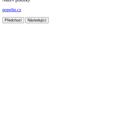
popelin.cz
Předchozí
Následující