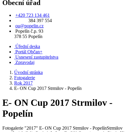
Obecní úřad
+420 723 134 461
384 397 554
ou@popelin.cz
Popelín č.p. 93
378 55 Popelín
Úřední deska
Portál Občan+
Usnesení zastupitelstva
Zpravodaj
Úvodní stránka
Fotogalerie
Rok 2017
E- ON Cup 2017 Strmilov - Popelín
E- ON Cup 2017 Strmilov -
Popelín
Fotogalerie "2017" E- ON Cup 2017 Strmilov - PopelínStrmilov