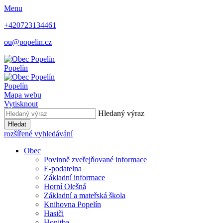
Menu
+420723134461
ou@popelin.cz
Popelín
Popelín
Mapa webu
Vytisknout
Hledaný výraz
Hledat
rozšířené vyhledávání
Obec
Povinně zveřejňované informace
E-podatelna
Základní informace
Horní Olešná
Základní a mateřská škola
Knihovna Popelín
Hasiči
Honitba