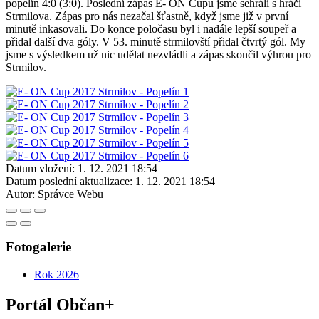
popelín 4:0 (3:0). Poslední zápas E- ON Cupu jsme sehráli s hráči
Strmilova. Zápas pro nás nezačal šťastně, když jsme již v první
minutě inkasovali. Do konce poločasu byl i nadále lepší soupeř a
přidal další dva góly. V 53. minutě strmilovští přidal čtvrtý gól. My
jsme s výsledkem už nic udělat nezvládli a zápas skončil výhrou pro
Strmilov.
Datum vložení:
1. 12. 2021 18:54
Datum poslední aktualizace:
1. 12. 2021 18:54
Autor:
Správce Webu
Fotogalerie
Rok 2026
Portál Občan+