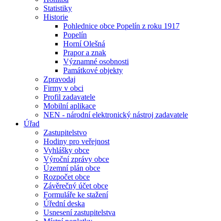
Statistiky
Historie
Pohlednice obce Popelín z roku 1917
Popelín
Horní Olešná
Prapor a znak
Významné osobnosti
Památkové objekty
Zpravodaj
Firmy v obci
Profil zadavatele
Mobilní aplikace
NEN - národní elektronický nástroj zadavatele
Úřad
Zastupitelstvo
Hodiny pro veřejnost
Vyhlášky obce
Výroční zprávy obce
Územní plán obce
Rozpočet obce
Závěrečný účet obce
Formuláře ke stažení
Úřední deska
Usnesení zastupitelstva