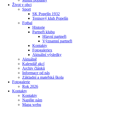
Místní poplatky
Život v obci
Sport
SK Popelín 1932
Tenisový klub Popelín
Fotbal
Historie
Partneři klubu
Hlavní partneři
Významní partneři
Kontakty
Fotogaleriex
Aktuální výsledky
Aktuálně
Kalendář akcí
Archiv článků
Informace od nás
Základní a mateřská škola
Fotogalerie
Rok 2026
Kontakty
Kontakty
Napište nám
Mapa webu