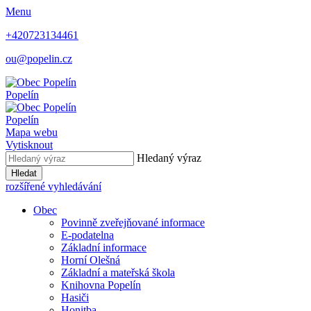
Menu
+420723134461
ou@popelin.cz
Popelín
Popelín
Mapa webu
Vytisknout
Hledaný výraz
Hledat
rozšířené vyhledávání
Obec
Povinně zveřejňované informace
E-podatelna
Základní informace
Horní Olešná
Základní a mateřská škola
Knihovna Popelín
Hasiči
Honitba