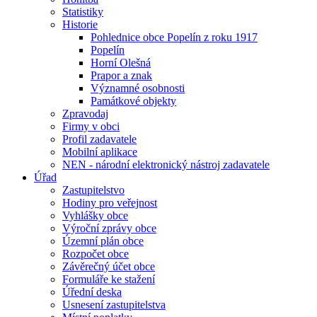
Statistiky
Historie
Pohlednice obce Popelín z roku 1917
Popelín
Horní Olešná
Prapor a znak
Významné osobnosti
Památkové objekty
Zpravodaj
Firmy v obci
Profil zadavatele
Mobilní aplikace
NEN - národní elektronický nástroj zadavatele
Úřad
Zastupitelstvo
Hodiny pro veřejnost
Vyhlášky obce
Výroční zprávy obce
Územní plán obce
Rozpočet obce
Závěrečný účet obce
Formuláře ke stažení
Úřední deska
Usnesení zastupitelstva