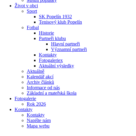
Místní poplatky
Život v obci
Sport
SK Popelín 1932
Tenisový klub Popelín
Fotbal
Historie
Partneři klubu
Hlavní partneři
Významní partneři
Kontakty
Fotogaleriex
Aktuální výsledky
Aktuálně
Kalendář akcí
Archiv článků
Informace od nás
Základní a mateřská škola
Fotogalerie
Rok 2026
Kontakty
Kontakty
Napište nám
Mapa webu