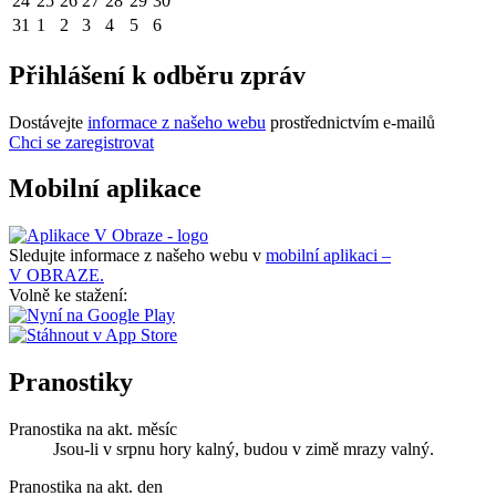
24
25
26
27
28
29
30
31
1
2
3
4
5
6
Přihlášení k odběru zpráv
Dostávejte
informace z našeho webu
prostřednictvím e-mailů
Chci se zaregistrovat
Mobilní aplikace
Sledujte informace z našeho webu v
mobilní aplikaci –
V OBRAZE.
Volně ke stažení:
Pranostiky
Pranostika na akt. měsíc
Jsou-li v srpnu hory kalný, budou v zimě mrazy valný.
Pranostika na akt. den