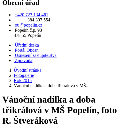
Obecní úřad
+420 723 134 461
384 397 554
ou@popelin.cz
Popelín č.p. 93
378 55 Popelín
Úřední deska
Portál Občan+
Usnesení zastupitelstva
Zpravodaj
Úvodní stránka
Fotogalerie
Rok 2015
Vánoční nadílka a doba tříkrálová v MŠ...
Vánoční nadílka a doba
tříkrálová v MŠ Popelín, foto
R. Štveráková