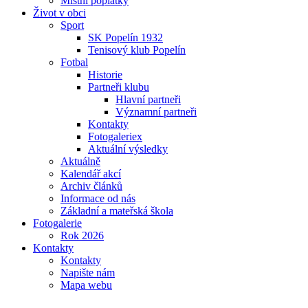
Místní poplatky
Život v obci
Sport
SK Popelín 1932
Tenisový klub Popelín
Fotbal
Historie
Partneři klubu
Hlavní partneři
Významní partneři
Kontakty
Fotogaleriex
Aktuální výsledky
Aktuálně
Kalendář akcí
Archiv článků
Informace od nás
Základní a mateřská škola
Fotogalerie
Rok 2026
Kontakty
Kontakty
Napište nám
Mapa webu