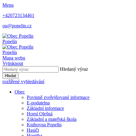
Menu
+420723134461
ou@popelin.cz
Popelín
Popelín
Mapa webu
Vytisknout
Hledaný výraz
Hledat
rozšířené vyhledávání
Obec
Povinně zveřejňované informace
E-podatelna
Základní informace
Horní Olešná
Základní a mateřská škola
Knihovna Popelín
Hasiči
Honitba