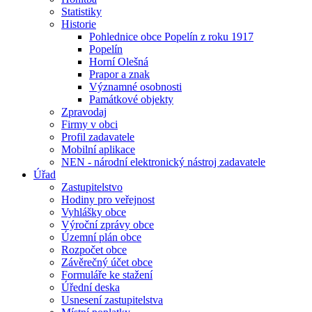
Statistiky
Historie
Pohlednice obce Popelín z roku 1917
Popelín
Horní Olešná
Prapor a znak
Významné osobnosti
Památkové objekty
Zpravodaj
Firmy v obci
Profil zadavatele
Mobilní aplikace
NEN - národní elektronický nástroj zadavatele
Úřad
Zastupitelstvo
Hodiny pro veřejnost
Vyhlášky obce
Výroční zprávy obce
Územní plán obce
Rozpočet obce
Závěrečný účet obce
Formuláře ke stažení
Úřední deska
Usnesení zastupitelstva