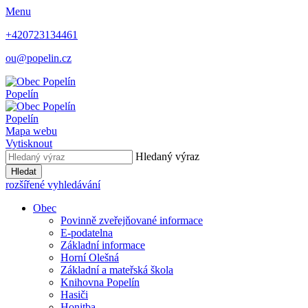
Menu
+420723134461
ou@popelin.cz
Popelín
Popelín
Mapa webu
Vytisknout
Hledaný výraz
Hledat
rozšířené vyhledávání
Obec
Povinně zveřejňované informace
E-podatelna
Základní informace
Horní Olešná
Základní a mateřská škola
Knihovna Popelín
Hasiči
Honitba