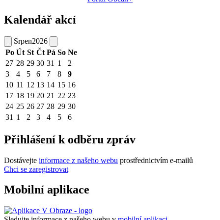
Kalendář akcí
Srpen
2026
Po
Út
St
Čt
Pá
So
Ne
27
28
29
30
31
1
2
3
4
5
6
7
8
9
10
11
12
13
14
15
16
17
18
19
20
21
22
23
24
25
26
27
28
29
30
31
1
2
3
4
5
6
Přihlášení k odběru zpráv
Dostávejte
informace z našeho webu
prostřednictvím e-mailů
Chci se zaregistrovat
Mobilní aplikace
Sledujte informace z našeho webu v
mobilní aplikaci –