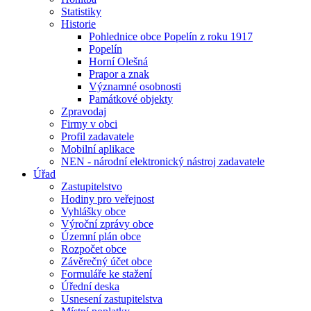
Statistiky
Historie
Pohlednice obce Popelín z roku 1917
Popelín
Horní Olešná
Prapor a znak
Významné osobnosti
Památkové objekty
Zpravodaj
Firmy v obci
Profil zadavatele
Mobilní aplikace
NEN - národní elektronický nástroj zadavatele
Úřad
Zastupitelstvo
Hodiny pro veřejnost
Vyhlášky obce
Výroční zprávy obce
Územní plán obce
Rozpočet obce
Závěrečný účet obce
Formuláře ke stažení
Úřední deska
Usnesení zastupitelstva