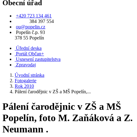
Obecní úřad
+420 723 134 461
384 397 554
ou@popelin.cz
Popelín č.p. 93
378 55 Popelín
Úřední deska
Portál Občan+
Usnesení zastupitelstva
Zpravodaj
Úvodní stránka
Fotogalerie
Rok 2010
Pálení čarodějnic v ZŠ a MŠ Popelín,...
Pálení čarodějnic v ZŠ a MŠ
Popelín, foto M. Zaňáková a Z.
Neumann .