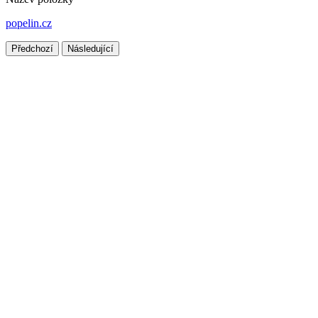
popelin.cz
Předchozí
Následující