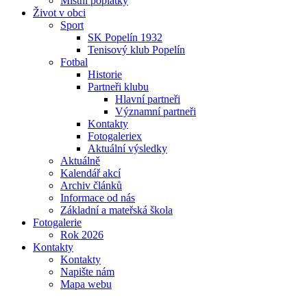
Místní poplatky
Život v obci
Sport
SK Popelín 1932
Tenisový klub Popelín
Fotbal
Historie
Partneři klubu
Hlavní partneři
Významní partneři
Kontakty
Fotogaleriex
Aktuální výsledky
Aktuálně
Kalendář akcí
Archiv článků
Informace od nás
Základní a mateřská škola
Fotogalerie
Rok 2026
Kontakty
Kontakty
Napište nám
Mapa webu