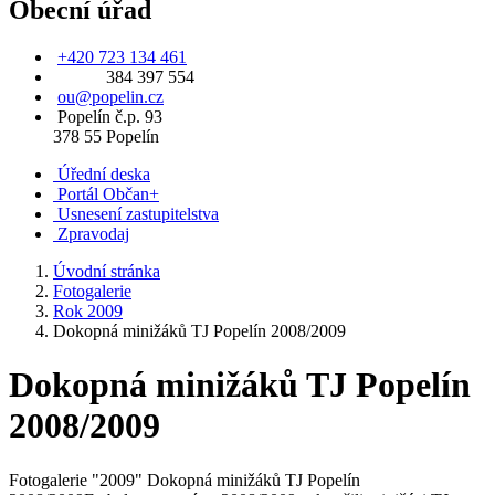
Obecní úřad
+420 723 134 461
384 397 554
ou@popelin.cz
Popelín č.p. 93
378 55 Popelín
Úřední deska
Portál Občan+
Usnesení zastupitelstva
Zpravodaj
Úvodní stránka
Fotogalerie
Rok 2009
Dokopná minižáků TJ Popelín 2008/2009
Dokopná minižáků TJ Popelín
2008/2009
Fotogalerie "2009" Dokopná minižáků TJ Popelín