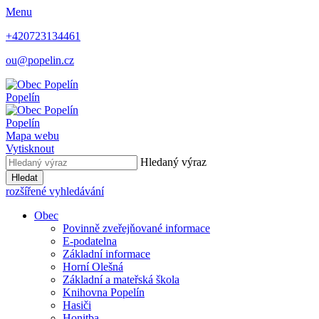
Menu
+420723134461
ou@popelin.cz
Popelín
Popelín
Mapa webu
Vytisknout
Hledaný výraz
Hledat
rozšířené vyhledávání
Obec
Povinně zveřejňované informace
E-podatelna
Základní informace
Horní Olešná
Základní a mateřská škola
Knihovna Popelín
Hasiči
Honitba