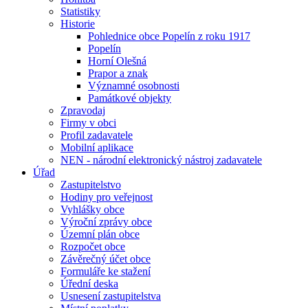
Statistiky
Historie
Pohlednice obce Popelín z roku 1917
Popelín
Horní Olešná
Prapor a znak
Významné osobnosti
Památkové objekty
Zpravodaj
Firmy v obci
Profil zadavatele
Mobilní aplikace
NEN - národní elektronický nástroj zadavatele
Úřad
Zastupitelstvo
Hodiny pro veřejnost
Vyhlášky obce
Výroční zprávy obce
Územní plán obce
Rozpočet obce
Závěrečný účet obce
Formuláře ke stažení
Úřední deska
Usnesení zastupitelstva