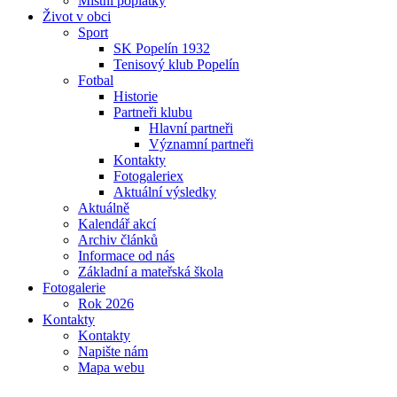
Místní poplatky
Život v obci
Sport
SK Popelín 1932
Tenisový klub Popelín
Fotbal
Historie
Partneři klubu
Hlavní partneři
Významní partneři
Kontakty
Fotogaleriex
Aktuální výsledky
Aktuálně
Kalendář akcí
Archiv článků
Informace od nás
Základní a mateřská škola
Fotogalerie
Rok 2026
Kontakty
Kontakty
Napište nám
Mapa webu