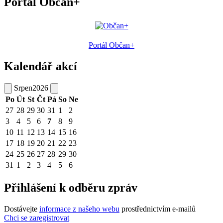
Portál Občan+
Portál Občan+
Kalendář akcí
Srpen
2026
Po
Út
St
Čt
Pá
So
Ne
27
28
29
30
31
1
2
3
4
5
6
7
8
9
10
11
12
13
14
15
16
17
18
19
20
21
22
23
24
25
26
27
28
29
30
31
1
2
3
4
5
6
Přihlášení k odběru zpráv
Dostávejte
informace z našeho webu
prostřednictvím e-mailů
Chci se zaregistrovat