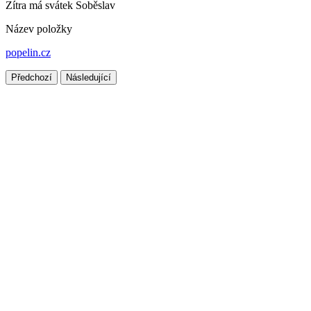
Zítra má svátek
Soběslav
Název položky
popelin.cz
Předchozí
Následující