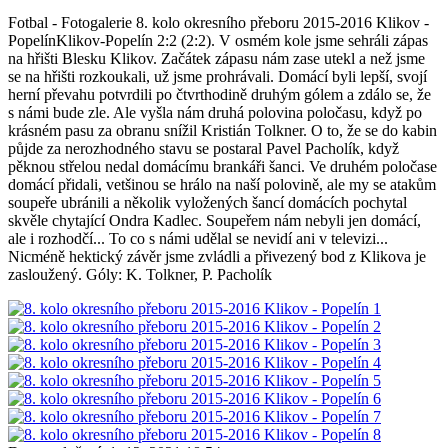
Fotbal - Fotogalerie 8. kolo okresního přeboru 2015-2016 Klikov -
PopelínKlikov-Popelín 2:2 (2:2). V osmém kole jsme sehráli zápas
na hřišti Blesku Klikov. Začátek zápasu nám zase utekl a než jsme
se na hřišti rozkoukali, už jsme prohrávali. Domácí byli lepší, svojí
herní převahu potvrdili po čtvrthodině druhým gólem a zdálo se, že
s námi bude zle. Ale vyšla nám druhá polovina poločasu, když po
krásném pasu za obranu snížil Kristián Tolkner. O to, že se do kabin
půjde za nerozhodného stavu se postaral Pavel Pacholík, když
pěknou střelou nedal domácímu brankáři šanci. Ve druhém poločase
domácí přidali, vetšinou se hrálo na naší polovině, ale my se atakům
soupeře ubránili a několik vyložených šancí domácích pochytal
skvěle chytající Ondra Kadlec. Soupeřem nám nebyli jen domácí,
ale i rozhodčí... To co s námi udělal se nevidí ani v televizi...
Nicméně hektický závěr jsme zvládli a přivezený bod z Klikova je
zasloužený. Góly: K. Tolkner, P. Pacholík