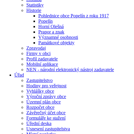
Statistiky
Historie
Pohlednice obce Popelín z roku 1917
Popelín
Horní Olešná
Prapor a znak
Významné osobnosti
Památkové objekty
Zpravodaj
Firmy v obci
Profil zadavatele
Mobilní aplikace
NEN - národní elektronický nástroj zadavatele
Úřad
Zastupitelstvo
Hodiny pro veřejnost
Vyhlášky obce
Výroční zprávy obce
Územní plán obce
Rozpočet obce
Závěrečný účet obce
Formuláře ke stažení
Úřední deska
Usnesení zastupitelstva