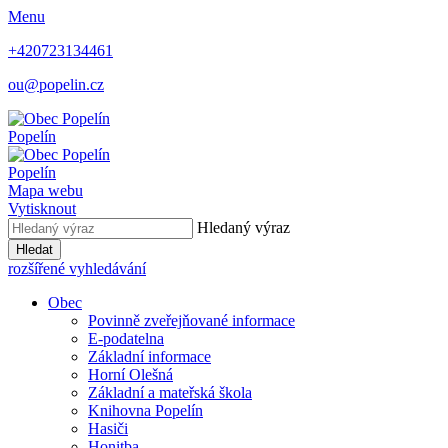
Menu
+420723134461
ou@popelin.cz
Popelín
Popelín
Mapa webu
Vytisknout
Hledaný výraz
Hledat
rozšířené vyhledávání
Obec
Povinně zveřejňované informace
E-podatelna
Základní informace
Horní Olešná
Základní a mateřská škola
Knihovna Popelín
Hasiči
Honitba