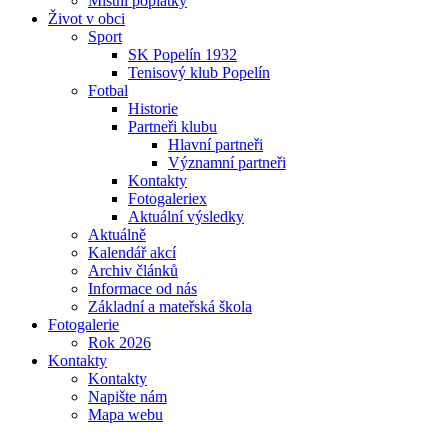
Místní poplatky
Život v obci
Sport
SK Popelín 1932
Tenisový klub Popelín
Fotbal
Historie
Partneři klubu
Hlavní partneři
Významní partneři
Kontakty
Fotogaleriex
Aktuální výsledky
Aktuálně
Kalendář akcí
Archiv článků
Informace od nás
Základní a mateřská škola
Fotogalerie
Rok 2026
Kontakty
Kontakty
Napište nám
Mapa webu