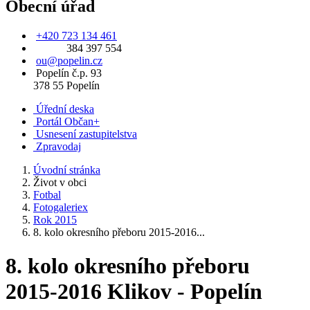
Obecní úřad
+420 723 134 461
384 397 554
ou@popelin.cz
Popelín č.p. 93
378 55 Popelín
Úřední deska
Portál Občan+
Usnesení zastupitelstva
Zpravodaj
Úvodní stránka
Život v obci
Fotbal
Fotogaleriex
Rok 2015
8. kolo okresního přeboru 2015-2016...
8. kolo okresního přeboru
2015-2016 Klikov - Popelín