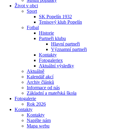
Místní poplatky
Život v obci
Sport
SK Popelín 1932
Tenisový klub Popelín
Fotbal
Historie
Partneři klubu
Hlavní partneři
Významní partneři
Kontakty
Fotogaleriex
Aktuální výsledky
Aktuálně
Kalendář akcí
Archiv článků
Informace od nás
Základní a mateřská škola
Fotogalerie
Rok 2026
Kontakty
Kontakty
Napište nám
Mapa webu