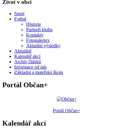
Život v obci
Sport
Fotbal
Historie
Partneři klubu
Kontakty
Fotogaleriex
Aktuální výsledky
Aktuálně
Kalendář akcí
Archiv článků
Informace od nás
Základní a mateřská škola
Portál Občan+
Portál Občan+
Kalendář akcí