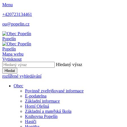
Menu
+420723134461
ou@popelin.cz
Popelín
Popelín
Mapa webu
Vytisknout
Hledaný výraz
Hledat
rozšířené vyhledávání
Obec
Povinně zveřejňované informace
E-podatelna
Základní informace
Horní Olešná
Základní a mateřská škola
Knihovna Popelín
Hasiči
Honitba