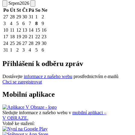
Srpen
2026
Po
Út
St
Čt
Pá
So
Ne
27
28
29
30
31
1
2
3
4
5
6
7
8
9
10
11
12
13
14
15
16
17
18
19
20
21
22
23
24
25
26
27
28
29
30
31
1
2
3
4
5
6
Přihlášení k odběru zpráv
Dostávejte
informace z našeho webu
prostřednictvím e-mailů
Chci se zaregistrovat
Mobilní aplikace
Sledujte informace z našeho webu v
mobilní aplikaci –
V OBRAZE.
Volně ke stažení: