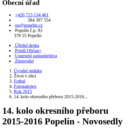
Obecní úřad
+420 723 134 461
384 397 554
ou@popelin.cz
Popelín č.p. 93
378 55 Popelín
Úřední deska
Portál Občan+
Usnesení zastupitelstva
Zpravodaj
Úvodní stránka
Život v obci
Fotbal
Fotogaleriex
Rok 2015
14. kolo okresního přeboru 2015-2016...
14. kolo okresního přeboru
2015-2016 Popelín - Novosedly