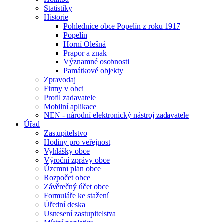
Statistiky
Historie
Pohlednice obce Popelín z roku 1917
Popelín
Horní Olešná
Prapor a znak
Významné osobnosti
Památkové objekty
Zpravodaj
Firmy v obci
Profil zadavatele
Mobilní aplikace
NEN - národní elektronický nástroj zadavatele
Úřad
Zastupitelstvo
Hodiny pro veřejnost
Vyhlášky obce
Výroční zprávy obce
Územní plán obce
Rozpočet obce
Závěrečný účet obce
Formuláře ke stažení
Úřední deska
Usnesení zastupitelstva