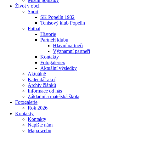
Místní poplatky
Život v obci
Sport
SK Popelín 1932
Tenisový klub Popelín
Fotbal
Historie
Partneři klubu
Hlavní partneři
Významní partneři
Kontakty
Fotogaleriex
Aktuální výsledky
Aktuálně
Kalendář akcí
Archiv článků
Informace od nás
Základní a mateřská škola
Fotogalerie
Rok 2026
Kontakty
Kontakty
Napište nám
Mapa webu