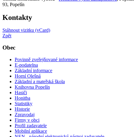
93, Popelín
Kontakty
Stáhnout vizitku (vCard)
Zpět
Obec
Povinně zveřejňované informace
E-podatelna
Základní informace
Horní Olešná
Základní a mateřská škola
Knihovna Popelín
Hasiči
Honitba
Statistiky
Historie
Zpravodaj
Firmy v obci
Profil zadavatele
Mobilní aplikace
NEN - národní elektronický nástroj zadavatele