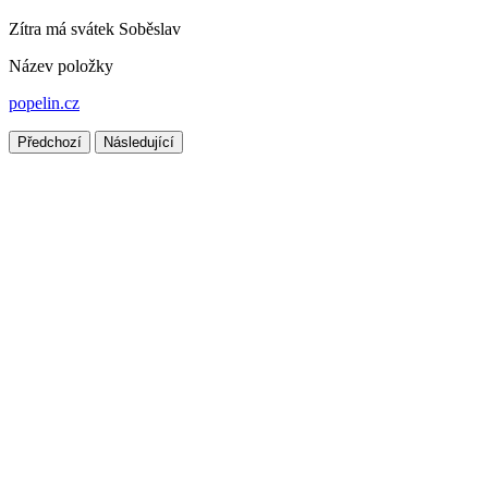
Zítra má svátek
Soběslav
Název položky
popelin.cz
Předchozí
Následující