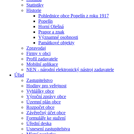
Statistiky
Historie
Pohlednice obce Popelín z roku 1917
Popelín
Horní Olešná
Prapor a znak
Významné osobnosti
Památkové objekty
Zpravodaj
Firmy v obci
Profil zadavatele
Mobilní aplikace
NEN - národní elektronický nástroj zadavatele
Úřad
Zastupitelstvo
Hodiny pro veřejnost
Vyhlášky obce
Výroční zprávy obce
Územní plán obce
Rozpočet obce
Závěrečný účet obce
Formuláře ke stažení
Úřední deska
Usnesení zastupitelstva