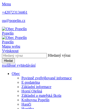
Menu
+420723134461
ou@popelin.cz
Popelín
Popelín
Mapa webu
Vytisknout
Hledaný výraz
Hledat
rozšířené vyhledávání
Obec
Povinně zveřejňované informace
E-podatelna
Základní informace
Horní Olešná
Základní a mateřská škola
Knihovna Popelín
Hasiči
Honitba