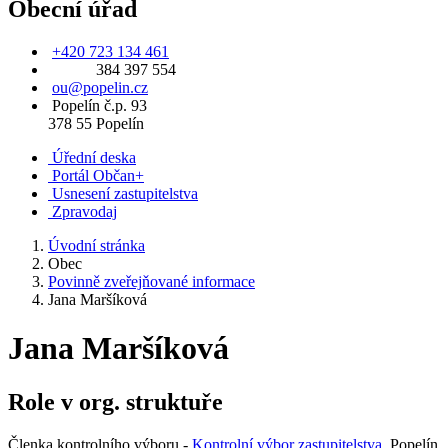
Obecní úřad
+420 723 134 461
384 397 554
ou@popelin.cz
Popelín č.p. 93
378 55 Popelín
Úřední deska
Portál Občan+
Usnesení zastupitelstva
Zpravodaj
Úvodní stránka
Obec
Povinně zveřejňované informace
Jana Maršíková
Jana Maršíková
Role v org. struktuře
Členka kontrolního výboru -
Kontrolní výbor zastupitelstva
, Popelín