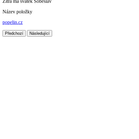
Zítra má svátek
Soběslav
Název položky
popelin.cz
Předchozí
Následující