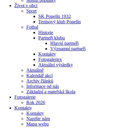
Místní poplatky
Život v obci
Sport
SK Popelín 1932
Tenisový klub Popelín
Fotbal
Historie
Partneři klubu
Hlavní partneři
Významní partneři
Kontakty
Fotogaleriex
Aktuální výsledky
Aktuálně
Kalendář akcí
Archiv článků
Informace od nás
Základní a mateřská škola
Fotogalerie
Rok 2026
Kontakty
Kontakty
Napište nám
Mapa webu