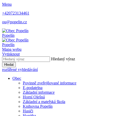
Menu
+420723134461
ou@popelin.cz
Popelín
Popelín
Mapa webu
Vytisknout
Hledaný výraz
Hledat
rozšířené vyhledávání
Obec
Povinně zveřejňované informace
E-podatelna
Základní informace
Horní Olešná
Základní a mateřská škola
Knihovna Popelín
Hasiči
Honitba