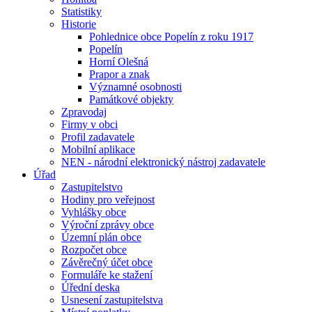
Statistiky
Historie
Pohlednice obce Popelín z roku 1917
Popelín
Horní Olešná
Prapor a znak
Významné osobnosti
Památkové objekty
Zpravodaj
Firmy v obci
Profil zadavatele
Mobilní aplikace
NEN - národní elektronický nástroj zadavatele
Úřad
Zastupitelstvo
Hodiny pro veřejnost
Vyhlášky obce
Výroční zprávy obce
Územní plán obce
Rozpočet obce
Závěrečný účet obce
Formuláře ke stažení
Úřední deska
Usnesení zastupitelstva