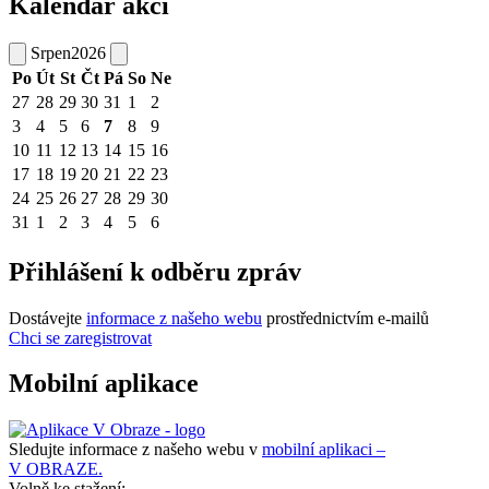
Kalendář akcí
Srpen
2026
Po
Út
St
Čt
Pá
So
Ne
27
28
29
30
31
1
2
3
4
5
6
7
8
9
10
11
12
13
14
15
16
17
18
19
20
21
22
23
24
25
26
27
28
29
30
31
1
2
3
4
5
6
Přihlášení k odběru zpráv
Dostávejte
informace z našeho webu
prostřednictvím e-mailů
Chci se zaregistrovat
Mobilní aplikace
Sledujte informace z našeho webu v
mobilní aplikaci –
V OBRAZE.
Volně ke stažení: