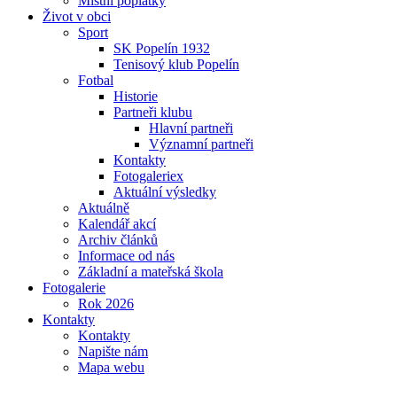
Místní poplatky
Život v obci
Sport
SK Popelín 1932
Tenisový klub Popelín
Fotbal
Historie
Partneři klubu
Hlavní partneři
Významní partneři
Kontakty
Fotogaleriex
Aktuální výsledky
Aktuálně
Kalendář akcí
Archiv článků
Informace od nás
Základní a mateřská škola
Fotogalerie
Rok 2026
Kontakty
Kontakty
Napište nám
Mapa webu