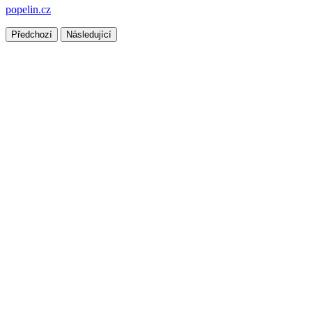
popelin.cz
Předchozí
Následující