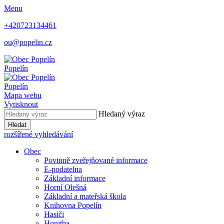
Menu
+420723134461
ou@popelin.cz
Popelín
Popelín
Mapa webu
Vytisknout
Hledaný výraz
Hledat
rozšířené vyhledávání
Obec
Povinně zveřejňované informace
E-podatelna
Základní informace
Horní Olešná
Základní a mateřská škola
Knihovna Popelín
Hasiči
Honitba