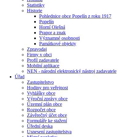
Statistiky
Historie
Pohlednice obce Popelín z roku 1917
Popelín
Horní Olešná
Prapor a znak
Významné osobnosti
Památkové objekty
Zpravodaj
Firmy v obci
Profil zadavatele
Mobilní aplikace
NEN - národní elektronický nástroj zadavatele
Úřad
Zastupitelstvo
Hodiny pro veřejnost
Vyhlášky obce
Výroční zprávy obce
Územní plán obce
Rozpočet obce
Závěrečný účet obce
Formuláře ke stažení
Úřední deska
Usnesení zastupitelstva