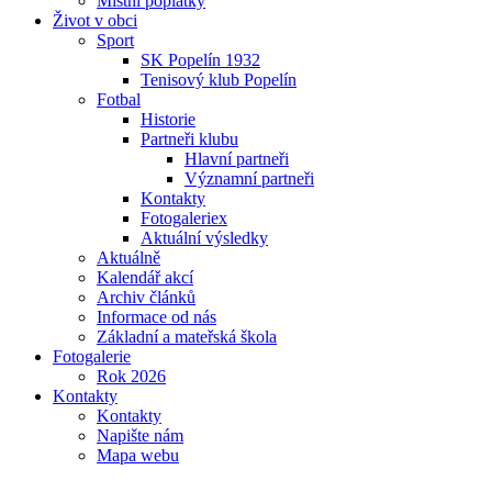
Místní poplatky
Život v obci
Sport
SK Popelín 1932
Tenisový klub Popelín
Fotbal
Historie
Partneři klubu
Hlavní partneři
Významní partneři
Kontakty
Fotogaleriex
Aktuální výsledky
Aktuálně
Kalendář akcí
Archiv článků
Informace od nás
Základní a mateřská škola
Fotogalerie
Rok 2026
Kontakty
Kontakty
Napište nám
Mapa webu