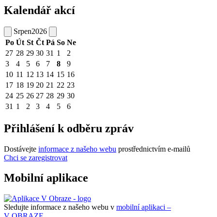
Kalendář akcí
Srpen
2026
Po
Út
St
Čt
Pá
So
Ne
27
28
29
30
31
1
2
3
4
5
6
7
8
9
10
11
12
13
14
15
16
17
18
19
20
21
22
23
24
25
26
27
28
29
30
31
1
2
3
4
5
6
Přihlášení k odběru zpráv
Dostávejte
informace z našeho webu
prostřednictvím e-mailů
Chci se zaregistrovat
Mobilní aplikace
Sledujte informace z našeho webu v
mobilní aplikaci –
V OBRAZE.