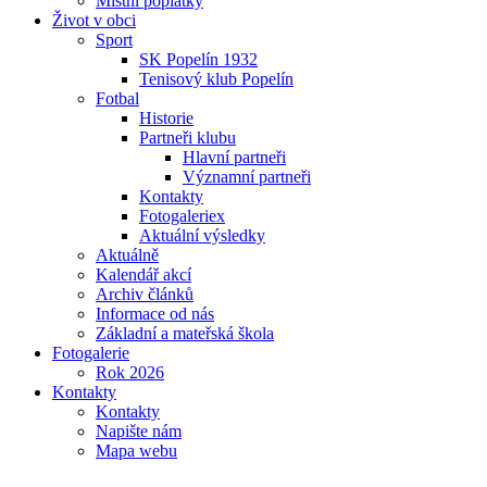
Místní poplatky
Život v obci
Sport
SK Popelín 1932
Tenisový klub Popelín
Fotbal
Historie
Partneři klubu
Hlavní partneři
Významní partneři
Kontakty
Fotogaleriex
Aktuální výsledky
Aktuálně
Kalendář akcí
Archiv článků
Informace od nás
Základní a mateřská škola
Fotogalerie
Rok 2026
Kontakty
Kontakty
Napište nám
Mapa webu