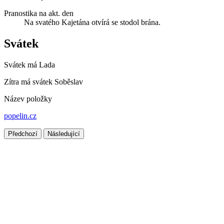
Pranostika na akt. den
Na svatého Kajetána otvírá se stodol brána.
Svátek
Svátek má
Lada
Zítra má svátek
Soběslav
Název položky
popelin.cz
Předchozí
Následující