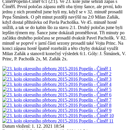
ČíměřPopelín-Číměř 6:1 (2:1). Ve 23. kole jsme sehráli zápas s
Číměří. První poločas zápasu měli oba týmy šance, ale první, kdo
jednu z nich proměnil jsme byli my, když se v 32. minutě prosadil
Pepa Šimánek. O pět minut později navýšil na 2:0 Milan Zaňák,
když dostal přihrávku od Pavla Pacholíka. Ve 45. minutě hosté
snížili, a tak se do kabin šlo za stavu 2:1. Druhý poločas jsme byli
lepším týmem my. Šance jsme dokázali proměňovat. Tři minuty po
začátku druhého poločasu se prosadil dvakrát Pavel Pacholík. V 82.
minutě se poprvé v jarní části sezony prosadil také Vojta Princ. Na
konci zápasu hosté špatně rozehráli a této chyby dokázal využít
Milan Zaňák a stanovil konečný výsledek 6:1. Góly: J. Šimánek, V.
Princ, P. Pacholík 2x, M. Zaňák 2x.
Datum vložení:
1. 12. 2021 18:54