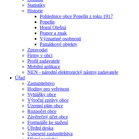
Statistiky
Historie
Pohlednice obce Popelín z roku 1917
Popelín
Horní Olešná
Prapor a znak
Významné osobnosti
Památkové objekty
Zpravodaj
Firmy v obci
Profil zadavatele
Mobilní aplikace
NEN - národní elektronický nástroj zadavatele
Úřad
Zastupitelstvo
Hodiny pro veřejnost
Vyhlášky obce
Výroční zprávy obce
Územní plán obce
Rozpočet obce
Závěrečný účet obce
Formuláře ke stažení
Úřední deska
Usnesení zastupitelstva