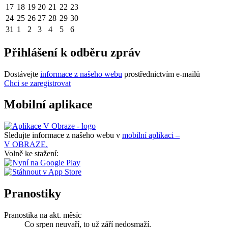
17
18
19
20
21
22
23
24
25
26
27
28
29
30
31
1
2
3
4
5
6
Přihlášení k odběru zpráv
Dostávejte
informace z našeho webu
prostřednictvím e-mailů
Chci se zaregistrovat
Mobilní aplikace
Sledujte informace z našeho webu v
mobilní aplikaci –
V OBRAZE.
Volně ke stažení:
Pranostiky
Pranostika na akt. měsíc
Co srpen neuvaří, to už září nedosmaží.