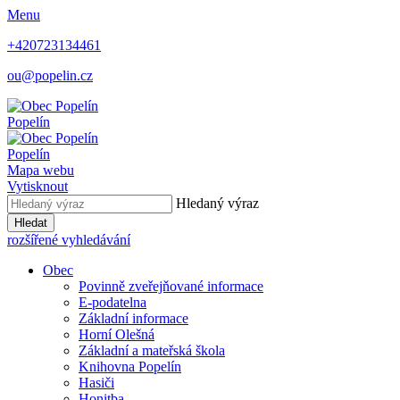
Menu
+420723134461
ou@popelin.cz
Popelín
Popelín
Mapa webu
Vytisknout
Hledaný výraz
Hledat
rozšířené vyhledávání
Obec
Povinně zveřejňované informace
E-podatelna
Základní informace
Horní Olešná
Základní a mateřská škola
Knihovna Popelín
Hasiči
Honitba