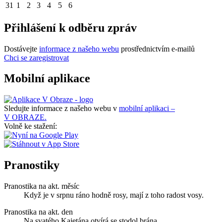
31
1
2
3
4
5
6
Přihlášení k odběru zpráv
Dostávejte
informace z našeho webu
prostřednictvím e-mailů
Chci se zaregistrovat
Mobilní aplikace
Sledujte informace z našeho webu v
mobilní aplikaci –
V OBRAZE.
Volně ke stažení:
Pranostiky
Pranostika na akt. měsíc
Když je v srpnu ráno hodně rosy, mají z toho radost vosy.
Pranostika na akt. den
Na svatého Kajetána otvírá se stodol brána.