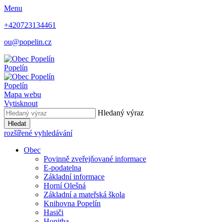
Menu
+420723134461
ou@popelin.cz
Popelín
Popelín
Mapa webu
Vytisknout
Hledaný výraz
Hledat
rozšířené vyhledávání
Obec
Povinně zveřejňované informace
E-podatelna
Základní informace
Horní Olešná
Základní a mateřská škola
Knihovna Popelín
Hasiči
Honitba