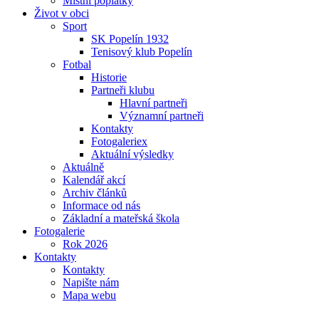
Místní poplatky
Život v obci
Sport
SK Popelín 1932
Tenisový klub Popelín
Fotbal
Historie
Partneři klubu
Hlavní partneři
Významní partneři
Kontakty
Fotogaleriex
Aktuální výsledky
Aktuálně
Kalendář akcí
Archiv článků
Informace od nás
Základní a mateřská škola
Fotogalerie
Rok 2026
Kontakty
Kontakty
Napište nám
Mapa webu