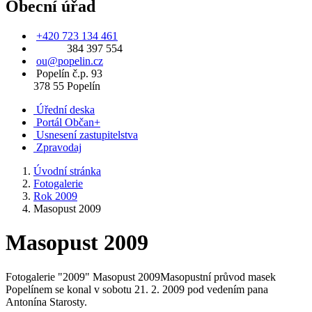
Obecní úřad
+420 723 134 461
384 397 554
ou@popelin.cz
Popelín č.p. 93
378 55 Popelín
Úřední deska
Portál Občan+
Usnesení zastupitelstva
Zpravodaj
Úvodní stránka
Fotogalerie
Rok 2009
Masopust 2009
Masopust 2009
Fotogalerie "2009" Masopust 2009Masopustní průvod masek
Popelínem se konal v sobotu 21. 2. 2009 pod vedením pana
Antonína Starosty.