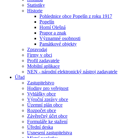
Statistiky
Historie
Pohlednice obce Popelín z roku 1917
Popelín
Horní Olešná
Prapor a znak
Významné osobnosti
Památkové objekty
Zpravodaj
Firmy v obci
Profil zadavatele
Mobilní aplikace
NEN - národní elektronický nástroj zadavatele
Úřad
Zastupitelstvo
Hodiny pro veřejnost
Vyhlášky obce
Výroční zprávy obce
Územní plán obce
Rozpočet obce
Závěrečný účet obce
Formuláře ke stažení
Úřední deska
Usnesení zastupitelstva